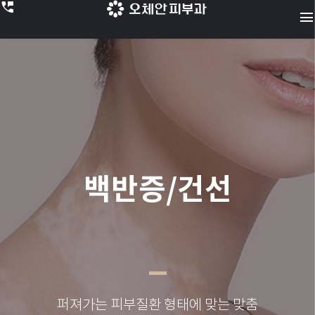
perm_phone_msg
menu
백반증/건선
퍼져가는 피부질환
형태에 맞는 맞춤