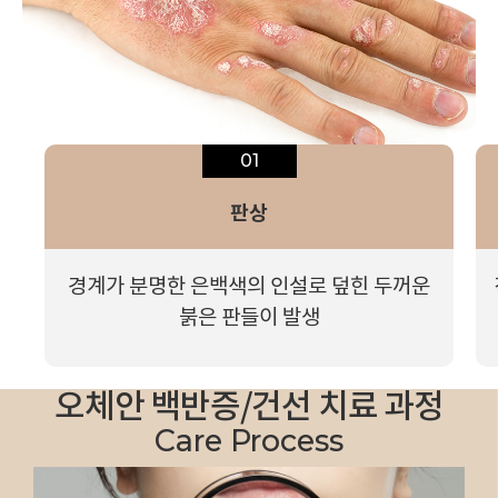
01
판상
경계가 분명한 은백색의 인설로 덮힌
두꺼운
붉은 판들이 발생
오체안 백반증/건선 치료 과정
Care Process