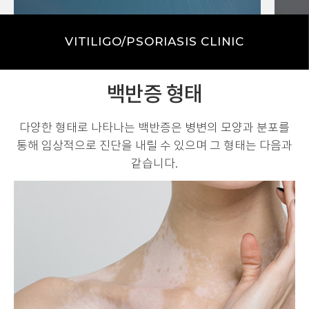
자가면역
유전
VITILIGO/PSORIASIS CLINIC
백반증 형태
다양한 형태로 나타나는 백반증은 병변의 모양과 분포를
통해
임상적으로 진단을 내릴 수 있으며 그 형태는 다음과
같습니다.